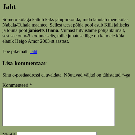
Jaht
Sõmeru külaga kattub kaks jahipiirkonda, mida lahutab meie külas
Nabala-Tuhala maantee. Sellest teest põhja pool asub Kiili jahiselts
ja lõuna pool
jahiselts Diana
. Viimast tutvustame põhjalikumalt,
sest see on n-ö kodune selts, mille juhatuse liige on ka meie küla
elanik Heigo Amor 2003-st aastast.
Loe pikemalt:
Jaht
Lisa kommentaar
Sinu e-postiaadressi ei avaldata.
Nõutavad väljad on tähistatud
*
-ga
Kommenteeri
*
Nimi
*