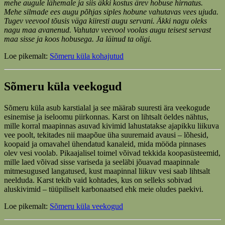
mehe augule lähemale ja siis äkki kostus ärev hobuse hirnatus.
Mehe silmade ees augu põhjas siples hobune vahutavas vees ujuda.
Tugev veevool tõusis väga kiiresti augu servani. Äkki nagu oleks
nagu maa avanenud. Vahutav veevool voolas augu teisest servast
maa sisse ja koos hobusega. Ja läinud ta oligi.
Loe pikemalt:
Sõmeru küla kohajutud
Sõmeru küla veekogud
Sõmeru küla asub karstialal ja see määrab suuresti ära veekogude
esinemise ja iseloomu piirkonnas. Karst on lihtsalt öeldes nähtus,
mille korral maapinnas asuvad kivimid lahustatakse ajapikku liikuva
vee poolt, tekitades nii maapõue üha suuremaid avausi – lõhesid,
koopaid ja omavahel ühendatud kanaleid, mida mööda pinnases
olev vesi voolab. Pikaajalisel toimel võivad tekkida koopasüsteemid,
mille laed võivad sisse variseda ja seeläbi jõuavad maapinnale
mitmesugused langatused, kust maapinnal liikuv vesi saab lihtsalt
neelduda. Karst tekib vaid kohtades, kus on selleks sobivad
aluskivimid – tüüpiliselt karbonaatsed ehk meie oludes paekivi.
Loe pikemalt:
Sõmeru küla veekogud