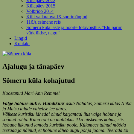
Külapäev 2022
Külapäev 2015
Volbriöö 2014
Kiili vallarahva IX sportmängud
116A esimene reis
Sõmeru küla laste ja noorte fotovõistlus “Elu parim
värk üldse, nagu”
Lingid
Kontakt
Ajalugu ja tänapäev
Sõmeru küla kohajutud
Koostanud Mari-Ann Remmel
Valge hobuse auk e. Hundikurk
asub Nabalas, Sõmeru külas Niiba
ja Matsu talude vahelise tee ääres.
Väikese kuristiku lähedal olnud karjamaal ilus valge hobune ja
söönud rohtu. Kuna rohi on mahlakas ikka niiskemas kohas, siis
hobune liikunud lameda kuristiku poole. Külamees tulnud mööda
teerada ja näinud, et hobune läheb augu põhja jooma. Teerada tõi