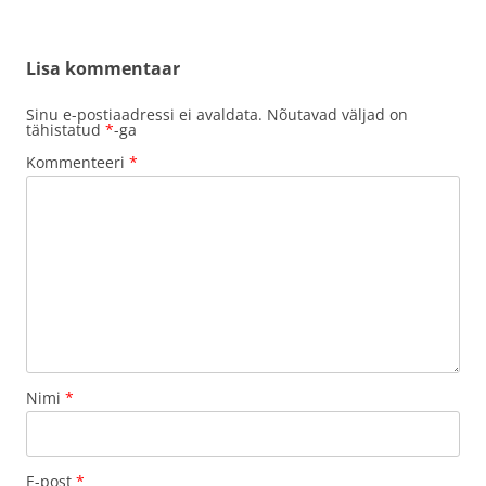
Lisa kommentaar
Sinu e-postiaadressi ei avaldata.
Nõutavad väljad on
tähistatud
*
-ga
Kommenteeri
*
Nimi
*
E-post
*