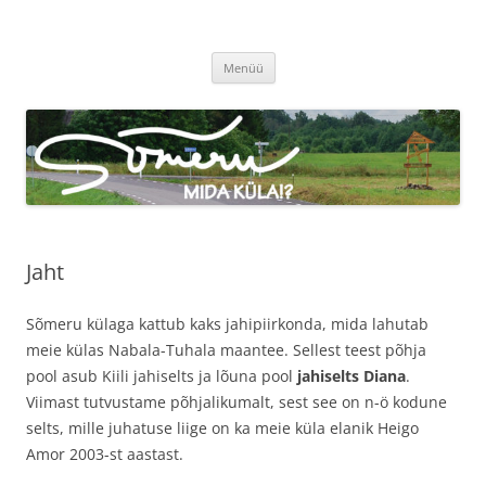
Sõmeru küla
Meie küla uudised
Liigu
Menüü
sisu
juurde
Jaht
Sõmeru külaga kattub kaks jahipiirkonda, mida lahutab
meie külas Nabala-Tuhala maantee. Sellest teest põhja
pool asub Kiili jahiselts ja lõuna pool
jahiselts Diana
.
Viimast tutvustame põhjalikumalt, sest see on n-ö kodune
selts, mille juhatuse liige on ka meie küla elanik Heigo
Amor 2003-st aastast.