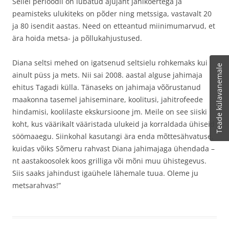
Sellel perioodil on lubatud ajujaht jahikoertega ja
peamisteks ulukiteks on põder ning metssiga, vastavalt 20
ja 80 isendit aastas. Need on etteantud miinimumarvud, et
ära hoida metsa- ja põllukahjustused.
Diana seltsi mehed on igatsenud seltsielu rohkemaks kui
Teade külavanemale
ainult püss ja mets. Nii sai 2008. aastal alguse jahimaja
ehitus Tagadi külla. Tänaseks on jahimaja võõrustanud
maakonna tasemel jahiseminare, koolitusi, jahitrofeede
hindamisi, koolilaste ekskursioone jm. Meile on see siiski
koht, kus väärikalt vääristada ulukeid ja korraldada ühiseid
söömaaegu. Siinkohal kasutangi ära enda mõttesähvatuse,
kuidas võiks Sõmeru rahvast Diana jahimajaga ühendada –
nt aastakoosolek koos grilliga või mõni muu ühistegevus.
Siis saaks jahindust igaühele lähemale tuua. Oleme ju
metsarahvas!”