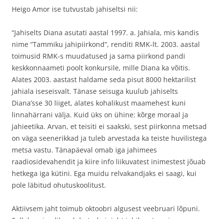
Heigo Amor ise tutvustab jahiseltsi nii:
“Jahiselts Diana asutati aastal 1997. a. Jahiala, mis kandis
nime “Tammiku jahipiirkond”, renditi RMK-lt. 2003. aastal
toimusid RMK-s muudatused ja sama piirkond pandi
keskkonnaameti poolt konkursile, mille Diana ka võitis.
Alates 2003. aastast haldame seda pisut 8000 hektarilist
jahiala iseseisvalt. Tänase seisuga kuulub jahiselts
Diana’sse 30 liiget, alates kohalikust maamehest kuni
linnahärrani välja. Kuid üks on ühine: kõrge moraal ja
jahieetika. Arvan, et teisiti ei saakski, sest piirkonna metsad
on väga seenerikkad ja tuleb arvestada ka teiste huvilistega
metsa vastu. Tänapäeval omab iga jahimees
raadiosidevahendit ja kiire info liikuvatest inimestest jõuab
hetkega iga kütini. Ega muidu relvakandjaks ei saagi, kui
pole läbitud ohutuskoolitust.
Aktiivsem jaht toimub oktoobri algusest veebruari lõpuni.