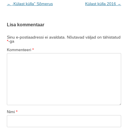
Postituste
←
„Külast külla” Sõmerus
Külast külla 2016
→
töölaud
Lisa kommentaar
Sinu e-postiaadressi ei avaldata.
Nõutavad väljad on tähistatud
*
-ga
Kommenteeri
*
Nimi
*