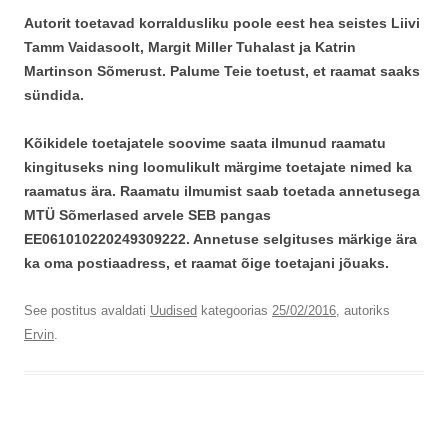
Autorit toetavad korraldusliku poole eest hea seistes Liivi
Tamm Vaidasoolt, Margit Miller Tuhalast ja Katrin
Martinson Sõmerust. Palume Teie toetust, et raamat saaks
sündida.
Kõikidele toetajatele soovime saata ilmunud raamatu
kingituseks ning loomulikult märgime toetajate nimed ka
raamatus ära. Raamatu ilmumist saab toetada annetusega
MTÜ Sõmerlased arvele SEB pangas
EE061010220249309222. Annetuse selgituses märkige ära
ka oma postiaadress, et raamat õige toetajani jõuaks.
See postitus avaldati
Uudised
kategoorias
25/02/2016
, autoriks
Ervin
.