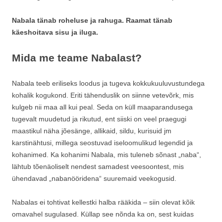
Nabala tänab roheluse ja rahuga. Raamat tänab
käeshoitava sisu ja iluga.
Mida me teame Nabalast?
Nabala teeb eriliseks loodus ja tugeva kokkukuuluvustundega
kohalik kogukond. Eriti tähenduslik on siinne vetevõrk, mis
kulgeb nii maa all kui peal. Seda on küll maaparandusega
tugevalt muudetud ja rikutud, ent siiski on veel praegugi
maastikul näha jõesänge, allikaid, sildu, kurisuid jm
karstinähtusi, millega seostuvad iseloomulikud legendid ja
kohanimed. Ka kohanimi Nabala, mis tuleneb sõnast „naba“,
lähtub tõenäoliselt nendest samadest veesoontest, mis
ühendavad „nabanööridena“ suuremaid veekogusid.
Nabalas ei tohtivat kellestki halba rääkida – siin olevat kõik
omavahel sugulased. Küllap see nõnda ka on, sest kuidas