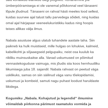
ümberpööramisega ei ole vanemal põlvkonnal veel tänaseni
lõpule jõudnud. Tänaseni on rahval hästi meeles lood sellest,
kuidas suurvee ajal talust tallu parvedega sõideti, ning kuidas
omal ajal härjapaar veeneelukuristikku kadus ning hoopis
teises allikas välja ilmus.
Nabala asustuse algus ulatub tuhandete aastate taha. Siin
paikneb ka hulk muistiseid, mille hulgas on lohukive, kalmeid,
kabelikohti ja sõjaaegseid pelgupaiku, neist osa kuulub ka
riikliku muinsuskaitse alla. Vanad uskumused on põimitud
vennastekoguduse vaimuga, mis jõudis siia koos hernhuutliku
liikumisega juba 18. sajandil. Nabala rahvast on peetud väga
usklikuks, samas on siin säilinud väga vanu tõekspidamisi,
uskumusi ja kombeid, samuti nagu puhast loodust haruldaste
liikidega.
Kogumiku „Nabala. Kohajutud ja legendid“ ilmumine
võimaldab piirkonna pärimust raamatuks vormida ja