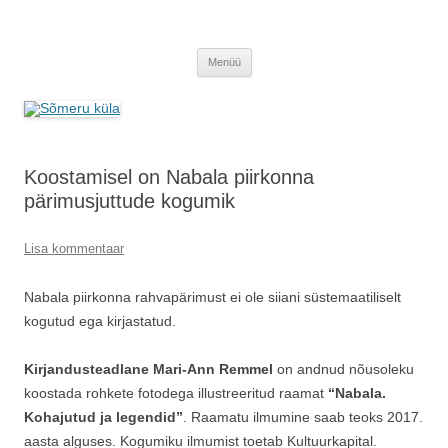
Sõmeru küla
Meie küla uudised
Liigu
Menüü
sisu
juurde
Koostamisel on Nabala piirkonna
pärimusjuttude kogumik
Lisa kommentaar
Nabala piirkonna rahvapärimust ei ole siiani süstemaatiliselt
kogutud ega kirjastatud.
Kirjandusteadlane Mari-Ann Remmel
on andnud nõusoleku
koostada rohkete fotodega illustreeritud raamat
“Nabala.
Kohajutud ja legendid”
. Raamatu ilmumine saab teoks 2017.
aasta alguses. Kogumiku ilmumist toetab Kultuurkapital.