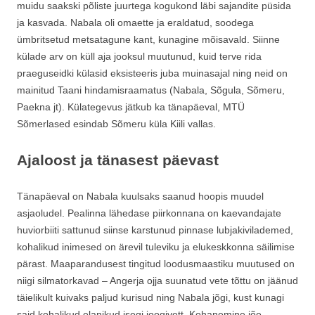
muidu saakski põliste juurtega kogukond läbi sajandite püsida
ja kasvada. Nabala oli omaette ja eraldatud, soodega
ümbritsetud metsatagune kant, kunagine mõisavald. Siinne
külade arv on küll aja jooksul muutunud, kuid terve rida
praeguseidki külasid eksisteeris juba muinasajal ning neid on
mainitud Taani hindamisraamatus (Nabala, Sõgula, Sõmeru,
Paekna jt). Külategevus jätkub ka tänapäeval, MTÜ
Sõmerlased esindab Sõmeru küla Kiili vallas.
Ajaloost ja tänasest päevast
Tänapäeval on Nabala kuulsaks saanud hoopis muudel
asjaoludel. Pealinna lähedase piirkonnana on kaevandajate
huviorbiiti sattunud siinse karstunud pinnase lubjakivilademed,
kohalikud inimesed on ärevil tuleviku ja elukeskkonna säilimise
pärast. Maaparandusest tingitud loodusmaastiku muutused on
niigi silmatorkavad – Angerja ojja suunatud vete tõttu on jäänud
täielikult kuivaks paljud kurisud ning Nabala jõgi, kust kunagi
said kohalikud elanikud isegi joogivett. Kohanemine jõe