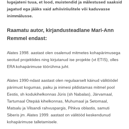
lugejateni tuua, et lood, muistendid ja mälestused saaksid
jagatud ega jääks vaid arhiiviriiulitele või kaduvasse
inimmälusse.
Raamatu autor, kirjandusteadlane Mari-Ann
Remmel endast:
Alates 1998. aastast olen osalenud mitmetes kohapärimusega
seotud projektides ning kirjutanud ise projekte (vt ETIS), olles
ERA kohapärimuse töörühma juht.
Alates 1990-ndast aastast olen regulaarselt käinud välitöödel
pärimust kogumas, paiku ja inimesi pildistamas mitmel pool
Eestis, sh kodukihelkonnas Jüris (sh Nabalas), Järvamaal,
Tartumaal Otepää kihelkonnas, Muhumaal ja Setomaal,
Matsalu ja Vilsandi rahvuspargis, Pihkva oblastis, samuti
Siberis jm. Alates 1999. aastast on välitööd keskendunud
kohapärimuse talletamisele.