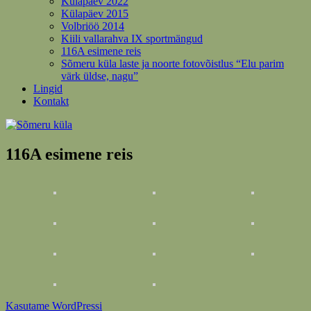
Külapäev 2022
Külapäev 2015
Volbriöö 2014
Kiili vallarahva IX sportmängud
116A esimene reis
Sõmeru küla laste ja noorte fotovõistlus “Elu parim
värk üldse, nagu”
Lingid
Kontakt
116A esimene reis
Kasutame WordPressi