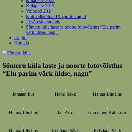
Külapäev 2022
Külapäev 2015
Volbriöö 2014
Kiili vallarahva IX sportmängud
116A esimene reis
Sõmeru küla laste ja noorte fotovõistlus “Elu parim
värk üldse, nagu”
Lingid
Kontakt
Sõmeru küla laste ja noorte fotovõistlus
“Elu parim värk üldse, nagu”
Jonatan Ilus
Henri Säkk
Hanna-Liis Ilus
Hanna-Liis Ilus
Jan Arro
Emmeliine Kallikorm
Hanna-Liis Ilus
Kristiana Säkk
Kristiana Säkk