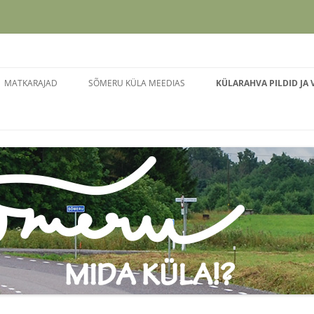
Liigu
sisu
MATKARAJAD
SÕMERU KÜLA MEEDIAS
KÜLARAHVA PILDID JA 
juurde
NABALA-PAEKNA MATKARADA
TALVINE KIUSATUS
KÜLAPÄEV 2023
MÖLLU ALLIKA MATKARADA
SÕMERU. MIDA KÜLA?!
KÜLAPÄEV 2022
SÕMERLASED TÄHISTASID
KÜLAPÄEV 2015
LIGIPÄÄSU MÖLLU ALLIKALE.
VOLBRIÖÖ 2014
SAJANDI SÜNDMUS SÕMERUS –
KIILI VALLARAHVA IX
BUSSILIINI 116A ESIMENE REIS
SPORTMÄNGUD
SÕMERU AVAS KUNSTISAALI KIILI
116A ESIMENE REIS
VALLAS
SÕMERU KÜLA LASTE JA
SÕMERU KÜLAPÄEVAMATK –