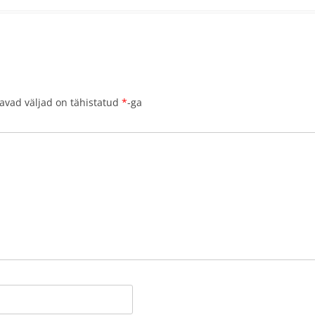
avad väljad on tähistatud
*
-ga