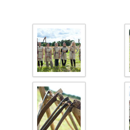
FOTOVÕISTLUS “ELU PA
RÕÕM KÕIKIDELE LASTE- JA
ÜLDSE, NAGU”
NOORTEMEELSETELE
KOKKAMISPÄEV SÕMERUS
VAIBA HEEGELDAMISE ÕPITUBA
SÕMERUS
JÕULUOOTUS SÕMERUS