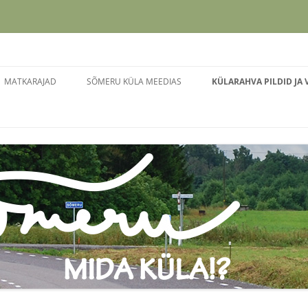
Liigu
sisu
MATKARAJAD
SÕMERU KÜLA MEEDIAS
KÜLARAHVA PILDID JA 
juurde
NABALA-PAEKNA MATKARADA
TALVINE KIUSATUS
KÜLAPÄEV 2023
MÖLLU ALLIKA MATKARADA
SÕMERU. MIDA KÜLA?!
KÜLAPÄEV 2022
SÕMERLASED TÄHISTASID
KÜLAPÄEV 2015
LIGIPÄÄSU MÖLLU ALLIKALE.
VOLBRIÖÖ 2014
SAJANDI SÜNDMUS SÕMERUS –
KIILI VALLARAHVA IX
BUSSILIINI 116A ESIMENE REIS
SPORTMÄNGUD
SÕMERU AVAS KUNSTISAALI KIILI
116A ESIMENE REIS
VALLAS
SÕMERU KÜLA LASTE JA
SÕMERU KÜLAPÄEVAMATK –