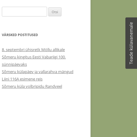
RIM VÄRK
Otsi:
Teade külavanemale
VÄRSKED POSTITUSED
8. septembri ühisretk Möllu allikale
Sõmeru kingitus Eesti Vabariigi 100.
sünnipäevaks
Sõmeru külapäev ja vallarahva mängud
Liini 116A esimene reis
Sõmeru küla volbripidu Randveel