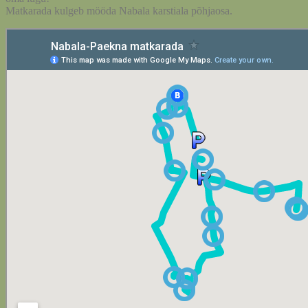
Matkarada kulgeb mööda Nabala karstiala põhjaosa.