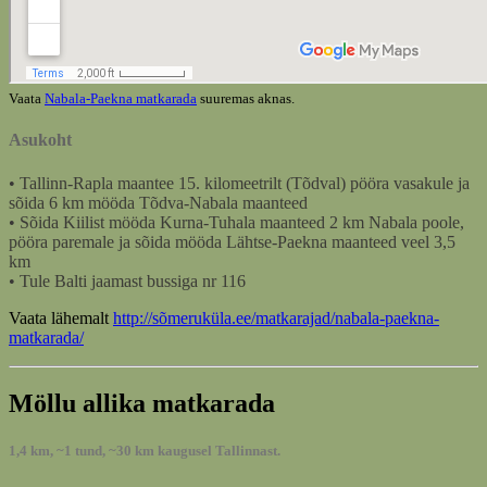
Vaata
Nabala-Paekna matkarada
suuremas aknas.
Asukoht
• Tallinn-Rapla maantee 15. kilomeetrilt (Tõdval) pööra vasakule ja
sõida 6 km mööda Tõdva-Nabala maanteed
• Sõida Kiilist mööda Kurna-Tuhala maanteed 2 km Nabala poole,
pööra paremale ja sõida mööda Lähtse-Paekna maanteed veel 3,5
km
• Tule Balti jaamast bussiga nr 116
Vaata lähemalt
http://sõmeruküla.ee/matkarajad/nabala-paekna-
matkarada/
Möllu allika matkarada
1,4 km, ~1 tund, ~30 km kaugusel Tallinnast.