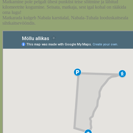
Matkamine pole pelgalt ühest punktist teise sõitmine ja läbitud
kilomeetrite kogumine. Seisata, matkaja, sest igal kohal on rääkida
oma lugu!
Matkarada kulgeb Nabala karstialal, Nabala-Tuhala looduskaitseala
sihtkaitsevööndis.