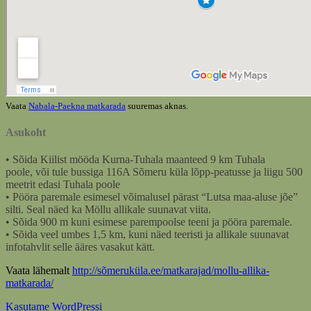
Vaata
Nabala-Paekna matkarada
suuremas aknas.
Asukoht
• Sõida Kiilist mööda Kurna-Tuhala maanteed 9 km Tuhala
poole, või tule bussiga 116A Sõmeru küla lõpp-peatusse ja liigu 500
meetrit edasi Tuhala poole
• Pööra paremale esimesel võimalusel pärast “Lutsa maa-aluse jõe”
silti. Seal näed ka Möllu allikale suunavat viita.
• Sõida 900 m kuni esimese parempoolse teeni ja pööra paremale.
• Sõida veel umbes 1,5 km, kuni näed teeristi ja allikale suunavat
infotahvlit selle ääres vasakut kätt.
Vaata lähemalt
http://sõmeruküla.ee/matkarajad/mollu-allika-
matkarada/
Kasutame WordPressi