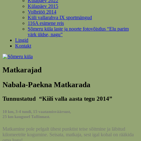
Külapäev 2022
Külapäev 2015
Volbriöö 2014
Kiili vallarahva IX sportmängud
116A esimene reis
Sõmeru küla laste ja noorte fotovõistlus “Elu parim
värk üldse, nagu”
Lingid
Kontakt
Matkarajad
Nabala-Paekna Matkarada
Tunnustatud “Kiili valla aasta tegu 2014”
10 km, 3-4 tundi, 15 vaatamisväärsust,
25 km kaugusel Tallinnast.
Matkamine pole pelgalt ühest punktist teise sõitmine ja läbitud
kilomeetrite kogumine. Seisata, matkaja, sest igal kohal on rääkida
oma lugu!