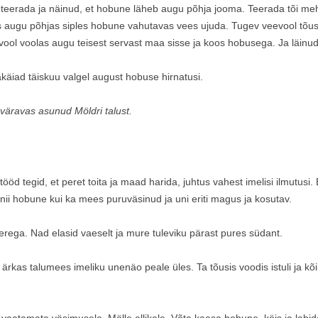
NOORTE FOTOVÕIS
teerada ja näinud, et hobune läheb augu põhja jooma. Teerada tõi mehe
RÕÕM KÕIKIDELE LASTE- JA
PARIM VÄRK ÜLDSE,
augu põhjas siples hobune vahutavas vees ujuda. Tugev veevool tõusis
NOORTEMEELSETELE
l voolas augu teisest servast maa sisse ja koos hobusega. Ja läinud t
KOKKAMISPÄEV SÕMERUS
akäiad täiskuu valgel august hobuse hirnatusi.
VAIBA HEEGELDAMISE ÕPITUBA
SÕMERUS
väravas asunud Möldri talust.
JÕULUOOTUS SÕMERUS
a tööd tegid, et peret toita ja maad harida, juhtus vahest imelisi ilmutus
 nii hobune kui ka mees puruväsinud ja uni eriti magus ja kosutav.
erega. Nad elasid vaeselt ja mure tuleviku pärast pures südant.
ärkas talumees imeliku unenäo peale üles. Ta tõusis voodis istuli ja kõ