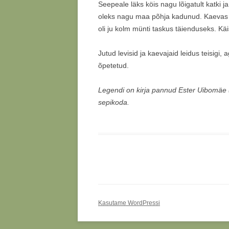
Seepeale läks köis nagu lõigatult katki 
oleks nagu maa põhja kadunud. Kaevas ve
oli ju kolm münti taskus täienduseks. Kä
Jutud levisid ja kaevajaid leidus teisigi
õpetetud.
Legendi on kirja pannud Ester Uibomäe 
sepikoda.
Kasutame WordPressi