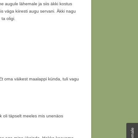
TLUS “ELU
 augule lähemale ja siis äkki kostus
 NAGU”
 väga kiiresti augu servani. Äkki nagu
a oligi.
i. Et oma väikest maalappi künda, tuli vagu
ik oli täpselt meeles mis unenäos