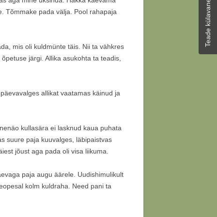
Teade külavanemale
abidas aga mine üksinda. Hakka kaevama
lge. Tõmmake pada välja. Pool rahapaja
da, mis oli kuldmünte täis. Nii ta vähkres
õpetuse järgi. Allika asukohta ta teadis,
a päevavalges allikat vaatamas käinud ja
Unenäo kullasära ei lasknud kaua puhata
as suure paja kuuvalges, läbipaistvas
iest jõust aga pada oli visa liikuma.
aevaga paja augu äärele. Uudishimulikult
 peopesal kolm kuldraha. Need pani ta