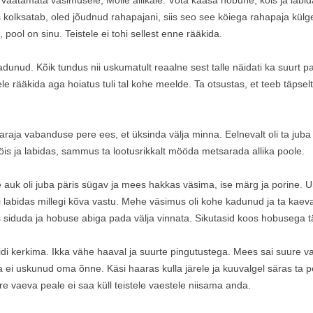
l, vaatamata väsimusele, Mölle allikale. Võta kaasa hobune, köis ja l
as kolksatab, oled jõudnud rahapajani, siis seo see köiega rahapaja kü
 pool on sinu. Teistele ei tohi sellest enne rääkida.
unud. Kõik tundus nii uskumatult reaalne sest talle näidati ka suurt pa
 rääkida aga hoiatus tuli tal kohe meelde. Ta otsustas, et teeb täpselt 
paraja vabanduse pere ees, et üksinda välja minna. Eelnevalt oli ta jub
is ja labidas, sammus ta lootusrikkalt mööda metsarada allika poole.
auk oli juba päris sügav ja mees hakkas väsima, ise märg ja porine. 
i labidas millegi kõva vastu. Mehe väsimus oli kohe kadunud ja ta kaev
is siduda ja hobuse abiga pada välja vinnata. Sikutasid koos hobusega tä
di kerkima. Ikka vähe haaval ja suurte pingutustega. Mees sai suure v
a ta ei uskunud oma õnne. Käsi haaras kulla järele ja kuuvalgel säras ta
re vaeva peale ei saa küll teistele vaestele niisama anda.