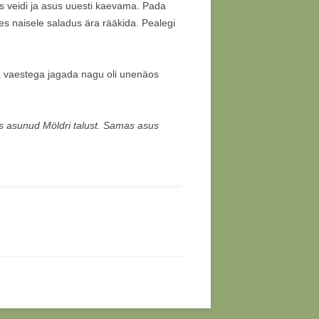
as veidi ja asus uuesti kaevama. Pada
s naisele saladus ära rääkida. Pealegi
seda vaestega jagada nagu oli unenäos
s asunud Möldri talust. Samas asus