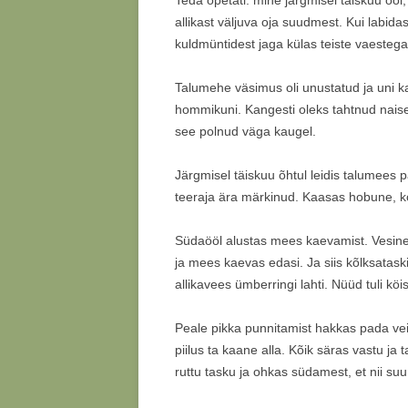
Teda õpetati: mine järgmisel täiskuu öö
allikast väljuva oja suudmest. Kui labid
kuldmüntidest jaga külas teiste vaestega,
Talumehe väsimus oli unustatud ja uni kad
hommikuni. Kangesti oleks tahtnud naisele
see polnud väga kaugel.
Järgmisel täiskuu õhtul leidis talumees 
teeraja ära märkinud. Kaasas hobune, kö
Südaööl alustas mees kaevamist. Vesine 
ja mees kaevas edasi. Ja siis kõlksatask
allikavees ümberringi lahti. Nüüd tuli kö
Peale pikka punnitamist hakkas pada vei
piilus ta kaane alla. Kõik säras vastu j
ruttu tasku ja ohkas südamest, et nii suu