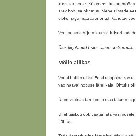
kuristiku poole. Külamees tulnud mööda 
ärev hobuse hirnatus. Mehe silmade ees 
oleks nagu maa avanenud. Vahutav veevoo
Veel aastaid hiljem kuulsid hilised mööd
Üles kirjutanud Ester Uibomäe Sarapiku 
Mölle allikas
Vanal hallil ajal kui Eesti talupojad ränk
vao haaval hobuse järel käia. Õhtuks oli
Ühes viletsas tarekeses elas talumees p
Ühel täiskuu ööl, vaatamata väsimusele, 
nähtud.