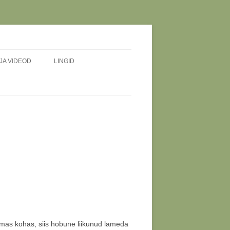
JA VIDEOD
LINGID
E JA
emas kohas, siis hobune liikunud lameda