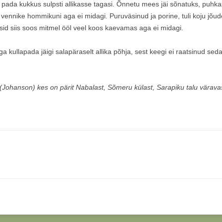
ja pada kukkus sulpsti allikasse tagasi. Õnnetu mees jäi sõnatuks, puhk
nnike hommikuni aga ei midagi. Puruväsinud ja porine, tuli koju jõude
isid siis soos mitmel ööl veel koos kaevamas aga ei midagi.
, aga kullapada jäigi salapäraselt allika põhja, sest keegi ei raatsinud 
(Johanson) kes on pärit Nabalast, Sõmeru külast, Sarapiku talu värava