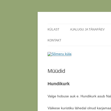
Meie küla uudised
Sõmeru küla
KÜLAST
AJALUGU JA TÄNAPÄEV
SÕMERU KÜLA KOHAJUTUD
KONTAKT
SÕMERU KÜLA VEEKOGUD
JAHT
Müüdid
Hundikurk
Valge hobuse auk e. Hundikurk asub Nab
Väikese kuristiku lähedal olnud karjama