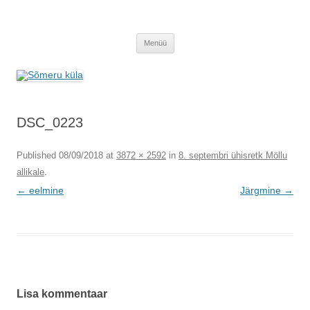
Sõmeru küla
Meie küla uudised
Liigu
Menüü
sisu
juurde
DSC_0223
Published
08/09/2018
at
3872 × 2592
in
8. septembri ühisretk Möllu
allikale
.
← eelmine
Järgmine →
Lisa kommentaar