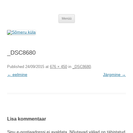
Sõmeru küla
Meie küla uudised
Liigu
Menüü
sisu
juurde
_DSC8680
Published
24/09/2015
at
676 × 450
in
_DSC8680
.
← eelmine
Järgmine →
Lisa kommentaar
Sinu e-postiaadressi ei avaldata.
Nõutavad väljad on tähistatud