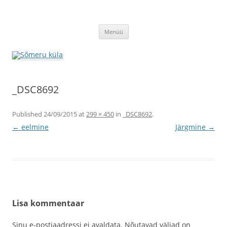
Sõmeru küla
Meie küla uudised
Liigu
Menüü
sisu
juurde
_DSC8692
Published
24/09/2015
at
299 × 450
in
_DSC8692
.
← eelmine
Järgmine →
Lisa kommentaar
Sinu e-postiaadressi ei avaldata.
Nõutavad väljad on