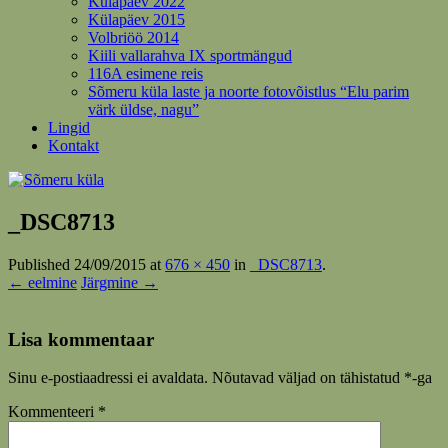
Külapäev 2022
Külapäev 2015
Volbriöö 2014
Kiili vallarahva IX sportmängud
116A esimene reis
Sõmeru küla laste ja noorte fotovõistlus “Elu parim
värk üldse, nagu”
Lingid
Kontakt
_DSC8713
Published
24/09/2015
at
676 × 450
in
_DSC8713
.
← eelmine
Järgmine →
Lisa kommentaar
Sinu e-postiaadressi ei avaldata.
Nõutavad väljad on tähistatud
*
-ga
Kommenteeri
*