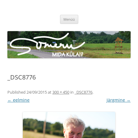
Sõmeru küla
Meie küla uudised
Liigu
Menüü
sisu
juurde
_DSC8776
Published
24/09/2015
at
300 × 450
in
_DSC8776
.
← eelmine
Järgmine →