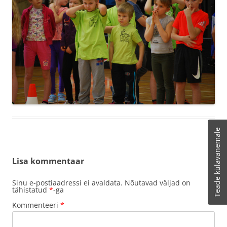
Teade külavanemale
Lisa kommentaar
Sinu e-postiaadressi ei avaldata.
Nõutavad väljad on
tähistatud
*
-ga
Kommenteeri
*