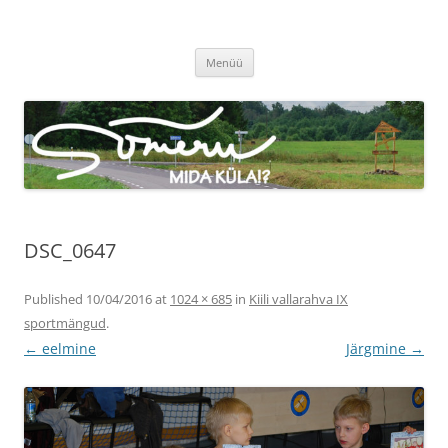
Sõmeru küla
Meie küla uudised
Liigu
Menüü
sisu
juurde
DSC_0647
Published
10/04/2016
at
1024 × 685
in
Kiili vallarahva IX
sportmängud
.
← eelmine
Järgmine →