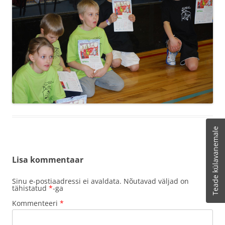
Teade külavanemale
Lisa kommentaar
Sinu e-postiaadressi ei avaldata.
Nõutavad väljad on
tähistatud
*
-ga
Kommenteeri
*