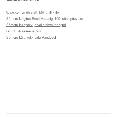
VÄRSKED POSTITUSED
8. septembri ühisretk Möllu allikale
Sõmeru kingitus Eesti Vabariigi 100. sünnipäevaks
Sõmeru külapäev ja vallarahva mängud
Liini 116A esimene reis
Sõmeru küla volbripidu Randveel