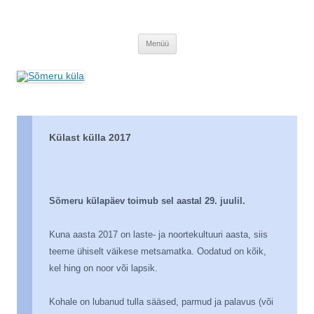
Sõmeru küla
Meie küla uudised
Liigu
Menüü
sisu
juurde
Külast külla 2017
Sõmeru külapäev toimub
sel aastal 29. juulil.
Kuna aasta 2017 on laste- ja noortekultuuri aasta, siis
teeme ühiselt väikese metsamatka. Oodatud on kõik,
kel hing on noor või lapsik.
Kohale on lubanud tulla sääsed, parmud ja palavus (või