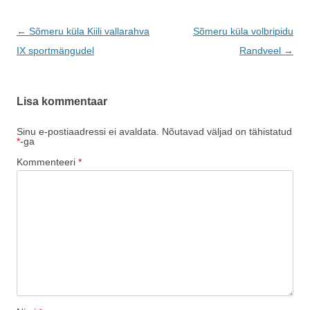
Postituste
←
Sõmeru küla Kiili vallarahva
Sõmeru küla volbripidu
töölaud
IX sportmängudel
Randveel
→
Lisa kommentaar
Sinu e-postiaadressi ei avaldata.
Nõutavad väljad on tähistatud
*
-ga
Kommenteeri
*