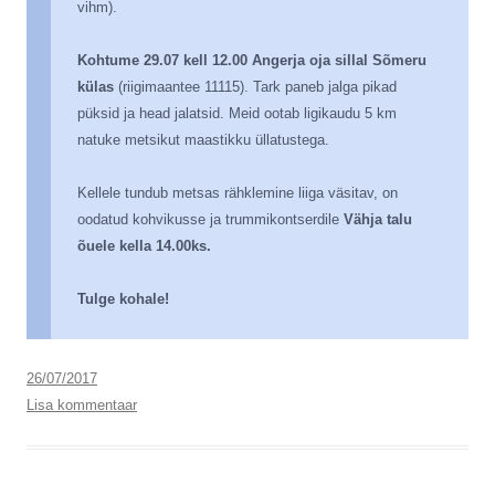
vihm).
Kohtume 29.07 kell 12.00 Angerja oja sillal Sõmeru
külas
(riigimaantee 11115). Tark paneb jalga pikad
püksid ja head jalatsid. Meid ootab ligikaudu 5 km
natuke metsikut maastikku üllatustega.
Kellele tundub metsas rähklemine liiga väsitav, on
oodatud kohvikusse ja trummikontserdile
Vähja talu
õuele kella 14.00ks.
Tulge kohale!
26/07/2017
Lisa kommentaar