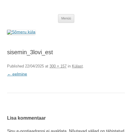
Sõmeru küla
Meie küla uudised
Liigu
Menüü
sisu
juurde
sisemin_3lovi_est
Published
22/04/2025
at
300 × 157
in
Külast
.
← eelmine
Lisa kommentaar
Sinu e-postiaadressi ei avaldata.
Nõutavad väljad on tähistatud