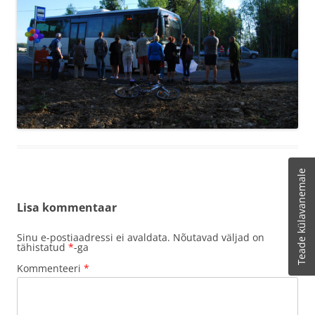
Teade külavanemale
Lisa kommentaar
Sinu e-postiaadressi ei avaldata.
Nõutavad väljad on
tähistatud
*
-ga
Kommenteeri
*