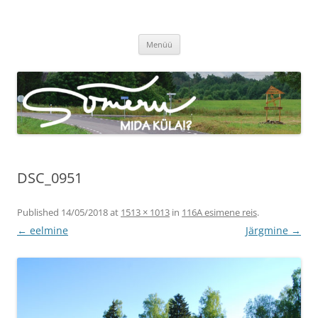
Sõmeru küla
Meie küla uudised
Liigu
Menüü
sisu
juurde
DSC_0951
Published
14/05/2018
at
1513 × 1013
in
116A esimene reis
.
← eelmine
Järgmine →