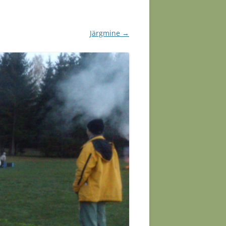
RIM VÄRK
Järgmine →