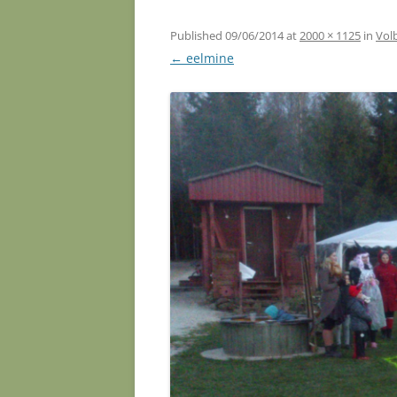
Published
09/06/2014
at
2000 × 1125
in
Vol
← eelmine