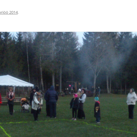
FOTOVÕISTLUS “ELU PA
RÕÕM KÕIKIDELE LASTE- JA
ÜLDSE, NAGU”
NOORTEMEELSETELE
briöö 2014
.
KOKKAMISPÄEV SÕMERUS
VAIBA HEEGELDAMISE ÕPITUBA
SÕMERUS
JÕULUOOTUS SÕMERUS