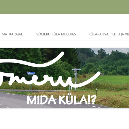
Liigu
sisu
MATKARAJAD
SÕMERU KÜLA MEEDIAS
KÜLARAHVA PILDID JA V
juurde
NABALA-PAEKNA MATKARADA
TALVINE KIUSATUS
KÜLAPÄEV 2023
MÖLLU ALLIKA MATKARADA
SÕMERU. MIDA KÜLA?!
KÜLAPÄEV 2022
SÕMERLASED TÄHISTASID
KÜLAPÄEV 2015
LIGIPÄÄSU MÖLLU ALLIKALE.
VOLBRIÖÖ 2014
SAJANDI SÜNDMUS SÕMERUS –
KIILI VALLARAHVA IX
BUSSILIINI 116A ESIMENE REIS
SPORTMÄNGUD
SÕMERU AVAS KUNSTISAALI KIILI
116A ESIMENE REIS
VALLAS
SÕMERU KÜLA LASTE JA
SÕMERU KÜLAPÄEVAMATK –