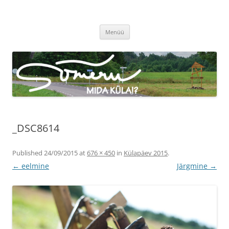
Sõmeru küla
Meie küla uudised
Liigu
Menüü
sisu
juurde
_DSC8614
Published
24/09/2015
at
676 × 450
in
Külapäev 2015
.
← eelmine
Järgmine →