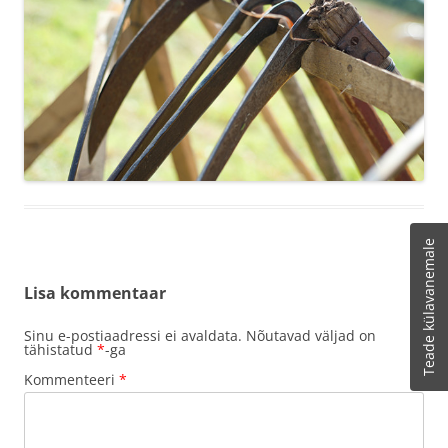
Teade külavanemale
Lisa kommentaar
Sinu e-postiaadressi ei avaldata.
Nõutavad väljad on
tähistatud
*
-ga
Kommenteeri
*