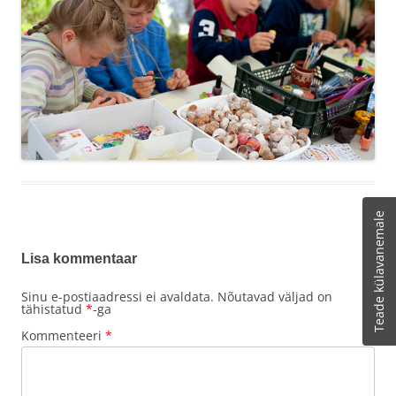
Teade külavanemale
Lisa kommentaar
Sinu e-postiaadressi ei avaldata.
Nõutavad väljad on
tähistatud
*
-ga
Kommenteeri
*