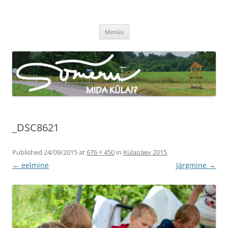
Sõmeru küla
Meie küla uudised
Liigu
Menüü
sisu
juurde
_DSC8621
Published
24/09/2015
at
676 × 450
in
Külapäev 2015
.
← eelmine
Järgmine →