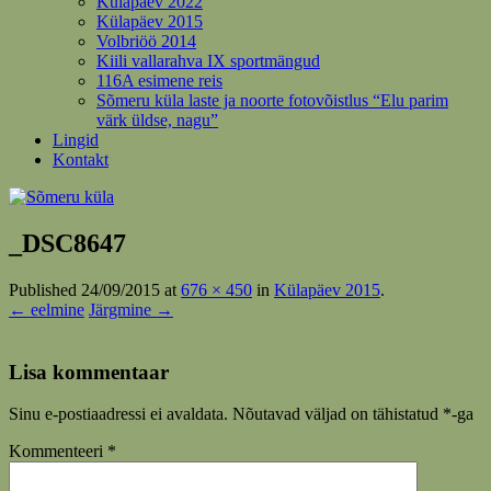
Külapäev 2022
Külapäev 2015
Volbriöö 2014
Kiili vallarahva IX sportmängud
116A esimene reis
Sõmeru küla laste ja noorte fotovõistlus “Elu parim
värk üldse, nagu”
Lingid
Kontakt
_DSC8647
Published
24/09/2015
at
676 × 450
in
Külapäev 2015
.
← eelmine
Järgmine →
Lisa kommentaar
Sinu e-postiaadressi ei avaldata.
Nõutavad väljad on tähistatud
*
-ga
Kommenteeri
*