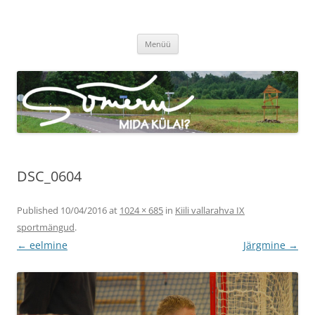
Sõmeru küla
Meie küla uudised
Liigu
Menüü
sisu
juurde
DSC_0604
Published
10/04/2016
at
1024 × 685
in
Kiili vallarahva IX
sportmängud
.
← eelmine
Järgmine →