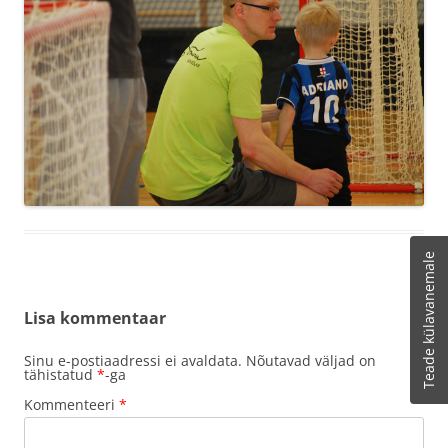
Teade külavanemale
Lisa kommentaar
Sinu e-postiaadressi ei avaldata.
Nõutavad väljad on
tähistatud
*
-ga
Kommenteeri
*