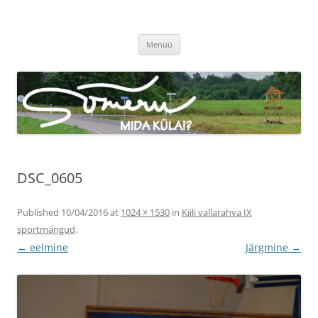
Sõmeru küla
Meie küla uudised
Liigu
Menüü
sisu
juurde
DSC_0605
Published
10/04/2016
at
1024 × 1530
in
Kiili vallarahva IX
sportmängud
.
← eelmine
Järgmine →