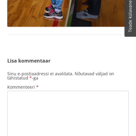
Teade külavanemale
Lisa kommentaar
Sinu e-postiaadressi ei avaldata.
Nõutavad väljad on
tähistatud
*
-ga
Kommenteeri
*