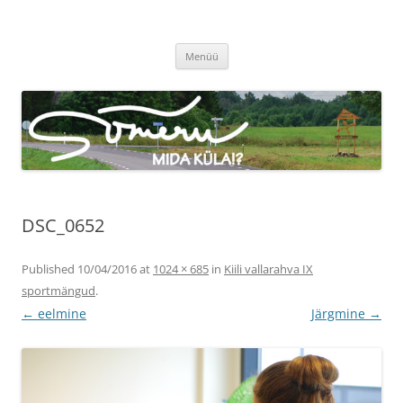
Sõmeru küla
Meie küla uudised
Liigu
Menüü
sisu
juurde
DSC_0652
Published
10/04/2016
at
1024 × 685
in
Kiili vallarahva IX
sportmängud
.
← eelmine
Järgmine →