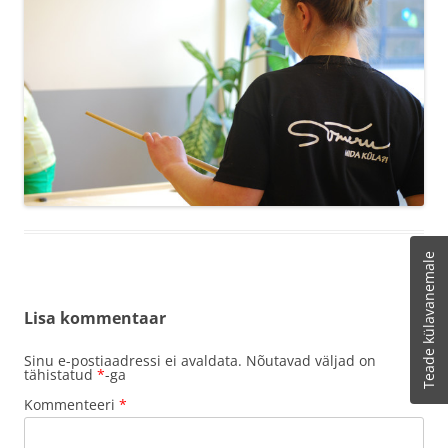
Teade külavanemale
Lisa kommentaar
Sinu e-postiaadressi ei avaldata.
Nõutavad väljad on
tähistatud
*
-ga
Kommenteeri
*