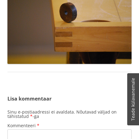
Teade külavanemale
Lisa kommentaar
Sinu e-postiaadressi ei avaldata.
Nõutavad väljad on
tähistatud
*
-ga
Kommenteeri
*