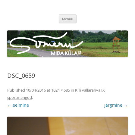
Sõmeru küla
Meie küla uudised
Liigu
Menüü
sisu
juurde
DSC_0659
Published
10/04/2016
at
1024 × 685
in
Kiili vallarahva IX
sportmängud
.
← eelmine
Järgmine →