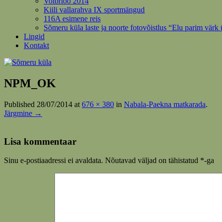
Volbriöö 2014
Kiili vallarahva IX sportmängud
116A esimene reis
Sõmeru küla laste ja noorte fotovõistlus “Elu parim värk
Lingid
Kontakt
NPM_OK
Published
28/07/2014
at
676 × 380
in
Nabala-Paekna matkarada
.
Järgmine →
Lisa kommentaar
Sinu e-postiaadressi ei avaldata.
Nõutavad väljad on tähistatud
*
-ga