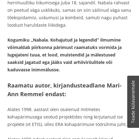
hernhuutliku liikumisega juba 18. sajandil. Nabala rahvast
on peetud väga usklikuks, samas on siin säilinud väga vanu
tõekspidamisi, uskumusi ja kombeid, samuti nagu puhast
loodust haruldaste liikidega.
Kogumiku „Nabala. Kohajutud ja legendid“ ilmumine
võimaldab piirkonna pärimust raamatuks vormida ja
lugejateni tuua, et lood, muistendid ja mälestused
saaksid jagatud ega jääks vaid arhiiviriiulitele või
kaduvasse inimmälusse.
Teade külavanemale
Raamatu autor, kirjandusteadlane Mari-
Ann Remmel endast:
Alates 1998. aastast olen osalenud mitmetes
kohapärimusega seotud projektides ning kirjutanud ise
projekte (vt ETIS), olles ERA kohapärimuse töörühma juht.