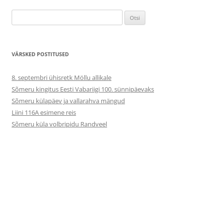
Otsi:
VÄRSKED POSTITUSED
8. septembri ühisretk Möllu allikale
Sõmeru kingitus Eesti Vabariigi 100. sünnipäevaks
Sõmeru külapäev ja vallarahva mängud
Liini 116A esimene reis
Sõmeru küla volbripidu Randveel