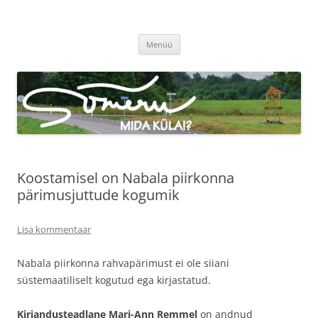
Sõmeru küla
Meie küla uudised
Liigu
Menüü
sisu
juurde
Koostamisel on Nabala piirkonna
pärimusjuttude kogumik
Lisa kommentaar
Nabala piirkonna rahvapärimust ei ole siiani
süstemaatiliselt kogutud ega kirjastatud.
Kirjandusteadlane Mari-Ann Remmel
on andnud