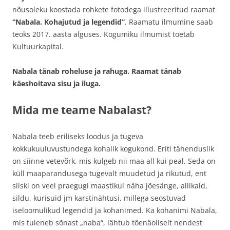
nõusoleku koostada rohkete fotodega illustreeritud raamat
“Nabala. Kohajutud ja legendid”
. Raamatu ilmumine saab
teoks 2017. aasta alguses. Kogumiku ilmumist toetab
Kultuurkapital.
Nabala tänab roheluse ja rahuga. Raamat tänab
käeshoitava sisu ja iluga.
Mida me teame Nabalast?
Nabala teeb eriliseks loodus ja tugeva
kokkukuuluvustundega kohalik kogukond. Eriti tähenduslik
on siinne vetevõrk, mis kulgeb nii maa all kui peal. Seda on
küll maaparandusega tugevalt muudetud ja rikutud, ent
siiski on veel praegugi maastikul näha jõesänge, allikaid,
sildu, kurisuid jm karstinähtusi, millega seostuvad
iseloomulikud legendid ja kohanimed. Ka kohanimi Nabala,
mis tuleneb sõnast „naba“, lähtub tõenäoliselt nendest