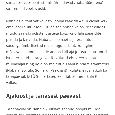
samadest veesoontest, mis ühendavad „nabanööridena“
suuremaid veekogusid.
Nabalas ei tohtivat kellestki halba rääkida – siin olevat kõik
omavahel sugulased. Küllap see nõnda ka on, sest kuidas
muidu saakski põliste juurtega kogukond läbi sajandite
püsida ja kasvada. Nabala oli omaette ja eraldatud,
soodega ümbritsetud metsatagune kant, kunagine
mõisavald. Siinne külade arv on küll aja jooksul muutunud,
kuid terve rida praeguseidki külasid eksisteeris juba
muinasajal ning neid on mainitud Taani hindamisraamatus
(Nabala, Sõgula, Sõmeru, Paekna jt). Külategevus jätkub ka
tänapäeval, MTÜ Sõmerlased esindab Sõmeru küla Kiili
vallas.
Ajaloost ja tänasest päevast
Tänapäeval on Nabala kuulsaks saanud hoopis muudel