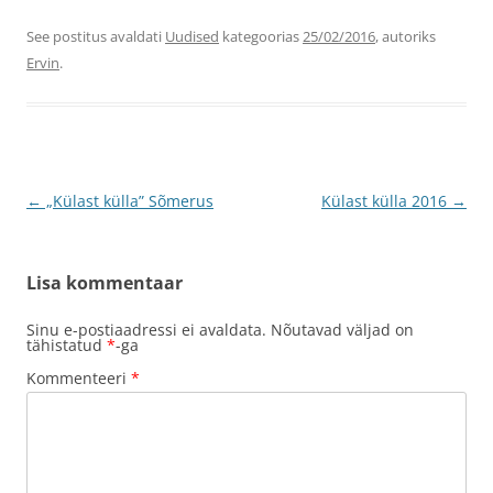
See postitus avaldati
Uudised
kategoorias
25/02/2016
, autoriks
Ervin
.
Postituste
←
„Külast külla” Sõmerus
Külast külla 2016
→
töölaud
Lisa kommentaar
Sinu e-postiaadressi ei avaldata.
Nõutavad väljad on
tähistatud
*
-ga
Kommenteeri
*