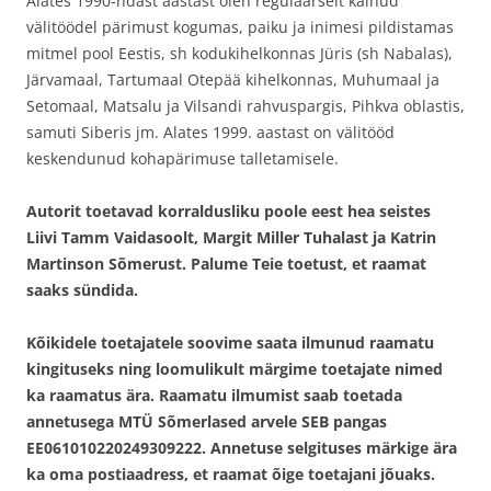
Alates 1990-ndast aastast olen regulaarselt käinud
välitöödel pärimust kogumas, paiku ja inimesi pildistamas
mitmel pool Eestis, sh kodukihelkonnas Jüris (sh Nabalas),
Järvamaal, Tartumaal Otepää kihelkonnas, Muhumaal ja
Setomaal, Matsalu ja Vilsandi rahvuspargis, Pihkva oblastis,
samuti Siberis jm. Alates 1999. aastast on välitööd
keskendunud kohapärimuse talletamisele.
Autorit toetavad korraldusliku poole eest hea seistes
Liivi Tamm Vaidasoolt, Margit Miller Tuhalast ja Katrin
Martinson Sõmerust. Palume Teie toetust, et raamat
saaks sündida.
Kõikidele toetajatele soovime saata ilmunud raamatu
kingituseks ning loomulikult märgime toetajate nimed
ka raamatus ära. Raamatu ilmumist saab toetada
annetusega MTÜ Sõmerlased arvele SEB pangas
EE061010220249309222. Annetuse selgituses märkige ära
ka oma postiaadress, et raamat õige toetajani jõuaks.