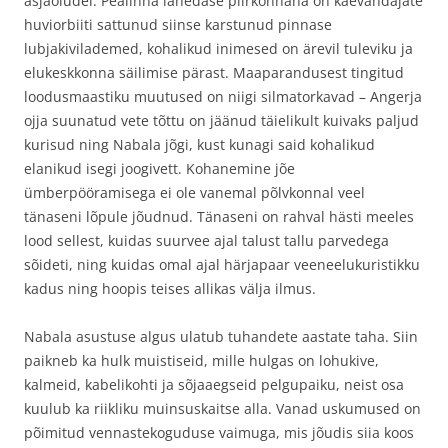
asjaoludel. Pealinna lähedase piirkonnana on kaevandajate
huviorbiiti sattunud siinse karstunud pinnase
lubjakivilademed, kohalikud inimesed on ärevil tuleviku ja
elukeskkonna säilimise pärast. Maaparandusest tingitud
loodusmaastiku muutused on niigi silmatorkavad – Angerja
ojja suunatud vete tõttu on jäänud täielikult kuivaks paljud
kurisud ning Nabala jõgi, kust kunagi said kohalikud
elanikud isegi joogivett. Kohanemine jõe
ümberpööramisega ei ole vanemal põlvkonnal veel
tänaseni lõpule jõudnud. Tänaseni on rahval hästi meeles
lood sellest, kuidas suurvee ajal talust tallu parvedega
sõideti, ning kuidas omal ajal härjapaar veeneelukuristikku
kadus ning hoopis teises allikas välja ilmus.
Nabala asustuse algus ulatub tuhandete aastate taha. Siin
paikneb ka hulk muistiseid, mille hulgas on lohukive,
kalmeid, kabelikohti ja sõjaaegseid pelgupaiku, neist osa
kuulub ka riikliku muinsuskaitse alla. Vanad uskumused on
põimitud vennastekoguduse vaimuga, mis jõudis siia koos