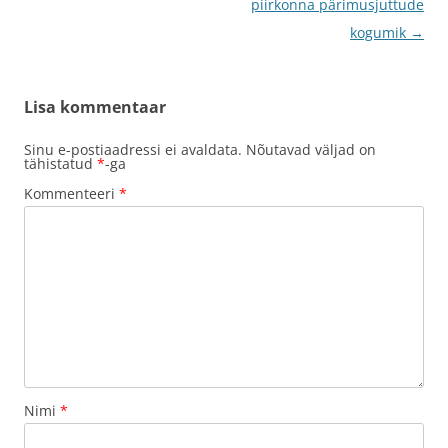
töölaud
piirkonna pärimusjuttude
kogumik
→
Lisa kommentaar
Sinu e-postiaadressi ei avaldata.
Nõutavad väljad on
tähistatud
*
-ga
Kommenteeri
*
Nimi
*