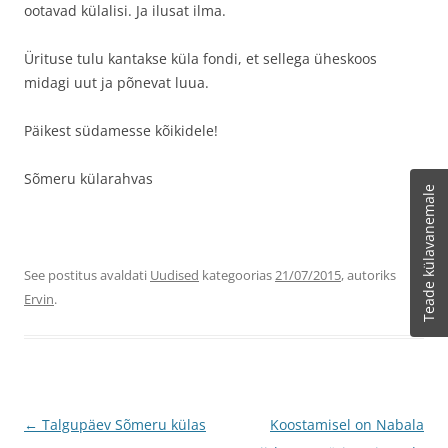
ootavad külalisi. Ja ilusat ilma.
Ürituse tulu kantakse küla fondi, et sellega üheskoos
midagi uut ja põnevat luua.
Päikest südamesse kõikidele!
Sõmeru külarahvas
Teade külavanemale
See postitus avaldati
Uudised
kategoorias
21/07/2015
, autoriks
Ervin
.
Postituste
←
Talgupäev Sõmeru külas
Koostamisel on Nabala