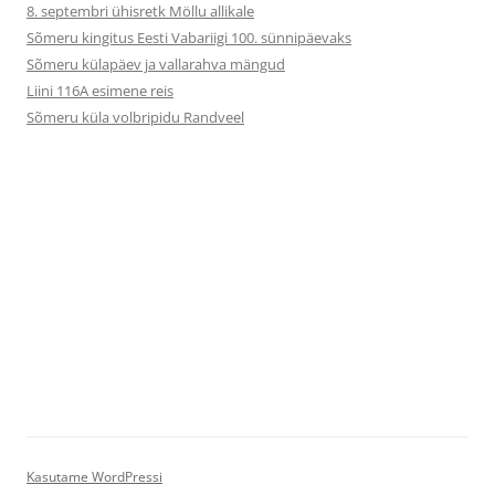
8. septembri ühisretk Möllu allikale
Sõmeru kingitus Eesti Vabariigi 100. sünnipäevaks
Sõmeru külapäev ja vallarahva mängud
Liini 116A esimene reis
Sõmeru küla volbripidu Randveel
Kasutame WordPressi