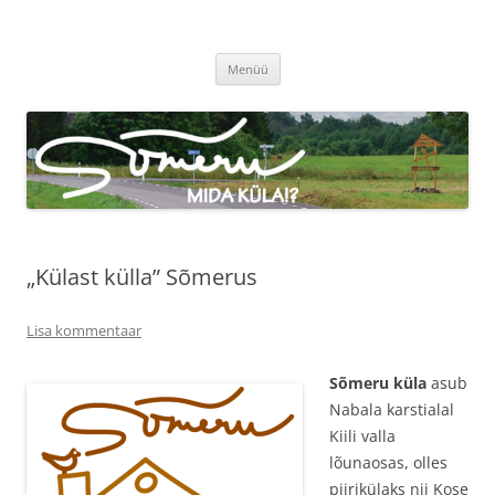
Sõmeru küla
Meie küla uudised
Liigu
Menüü
sisu
juurde
„Külast külla” Sõmerus
Lisa kommentaar
Sõmeru küla
asub
Nabala karstialal
Kiili valla
lõunaosas, olles
piirikülaks nii Kose