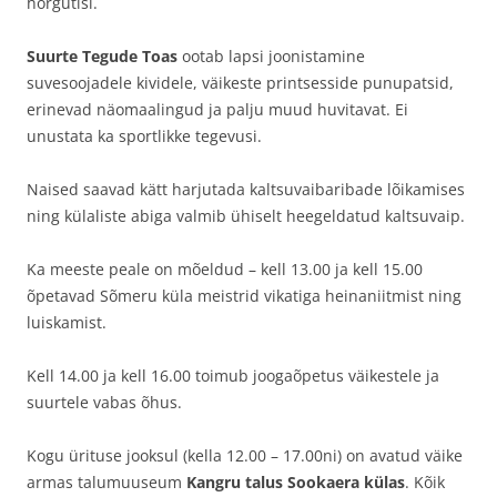
hõrgutisi.
Suurte Tegude Toas
ootab lapsi joonistamine
suvesoojadele kividele, väikeste printsesside punupatsid,
erinevad näomaalingud ja palju muud huvitavat. Ei
unustata ka sportlikke tegevusi.
Naised saavad kätt harjutada kaltsuvaibaribade lõikamises
ning külaliste abiga valmib ühiselt heegeldatud kaltsuvaip.
Ka meeste peale on mõeldud – kell 13.00 ja kell 15.00
õpetavad Sõmeru küla meistrid vikatiga heinaniitmist ning
luiskamist.
Kell 14.00 ja kell 16.00 toimub joogaõpetus väikestele ja
suurtele vabas õhus.
Kogu ürituse jooksul (kella 12.00 – 17.00ni) on avatud väike
armas talumuuseum
Kangru talus Sookaera külas
. Kõik