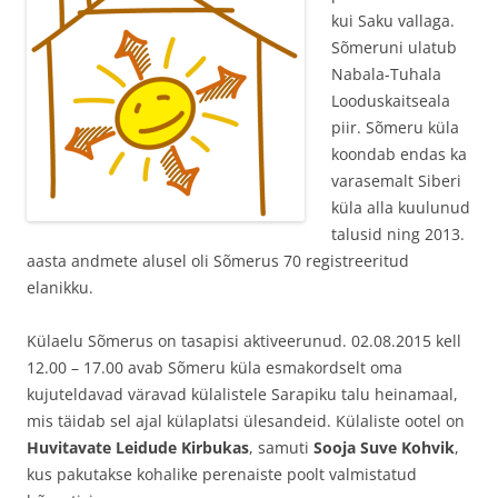
kui Saku vallaga.
Sõmeruni ulatub
Nabala-Tuhala
Looduskaitseala
piir. Sõmeru küla
koondab endas ka
varasemalt Siberi
küla alla kuulunud
talusid ning 2013.
aasta andmete alusel oli Sõmerus 70 registreeritud
elanikku.
Külaelu Sõmerus on tasapisi aktiveerunud. 02.08.2015 kell
12.00 – 17.00 avab Sõmeru küla esmakordselt oma
kujuteldavad väravad külalistele Sarapiku talu heinamaal,
mis täidab sel ajal külaplatsi ülesandeid. Külaliste ootel on
Huvitavate Leidude Kirbukas
, samuti
Sooja Suve Kohvik
,
kus pakutakse kohalike perenaiste poolt valmistatud