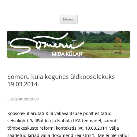
Sõmeru küla
Meie küla uudised
Liigu
Menüü
sisu
juurde
Sõmeru küla kogunes üldkoosolekuks
19.03.2014.
Lisa kommentaar
Koosolekul arutati Kiili vallavalitsuse poolt esitatud
seisukohti RailBalticu ja Nabala LKA teemadel, samuti
tõmbekeskuste reformi kontekstis (vt. 10.03.2014 välja
saadetud kirjad valla dokumendiregistrist). Me ei ole rahul