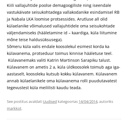
Kiili vallajuhtide poolse demagoogiliste ning iseendale
vastukäivate seisukohtadega vallakodanike esindamisel RB
ja Nabala LKA loomise protsessides. Arutluse all olid
külaelanike võimalused vallajuhtidele oma seisukohtade
väljendamiseks (hääletamine id – kaardiga, küla liitumine
mõne teise haldusüksusega).
Sõmeru küla valis endale koosolekul esimest korda ka
külavanema, protseduur toimus kinnise hääletuse teel.
Külavanemaks valiti Katrin Martinson Sarapiku talust.
Külavanem on ametis 2 a, küla üldkoosolek toimub aga iga-
aastaselt, koosoleku kutsub kokku külavanem. Külavanem
annab külaelanikele oma külavanema rolli puudutavatest
tegevustest küla meililisti kaudu teada.
See postitus avaldati
Uudised
kategoorias
14/04/2014
, autoriks
markkot
.