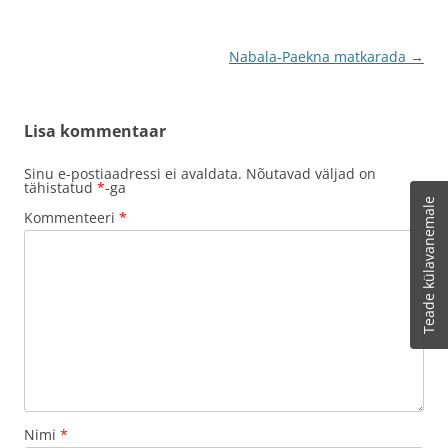
Postituste
Nabala-Paekna matkarada
→
töölaud
Lisa kommentaar
Sinu e-postiaadressi ei avaldata.
Nõutavad väljad on
tähistatud
*
-ga
Teade külavanemale
Kommenteeri
*
Nimi
*