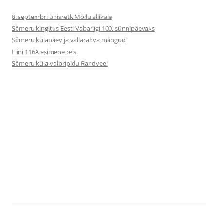
8. septembri ühisretk Möllu allikale
Sõmeru kingitus Eesti Vabariigi 100. sünnipäevaks
Sõmeru külapäev ja vallarahva mängud
Liini 116A esimene reis
Sõmeru küla volbripidu Randveel